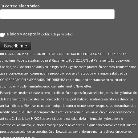
Tu correo electrónico
He leído y acepto la
política de privacidad
INFORMACIÓN PROTECCIÓN DE DATOS CONFEDERACIÓN EMPRESARIAL DE OURENSE En
cumplimiento de lo establecido en el Reglamento (UE) 2016/679 del Parlamento Europeo y del
Consejo, de 27 de abril de 2016 y en la legislación vigente sobre protección de datos, le informamos
que el correo electrónico que nos ha proporcionado será tratado bajo la responsabilidad de
CONFEDERACIÓN EMPRESARIAL DE OURENSE con la finalidad de tramitar su solicitud de
suscripción y poder remitirle periódicamente nuestro Newsletter.
Para ejercer sus derechos de acceso, rectificación o supresión, cancelación, oposición y limitación
de tratamiento de sus datos, así como solicitar su portabilidad, mediante escrito a la dirección
arriba indicada. Mientras no nos comunique lo contrario entenderemos que sus datos no han sido
modificados, que usted se compromete a notificarnos cualquier variación y que de acuerdo con el
artículo 21.1 de la Ley 34/2002 de servicios de la sociedad de la información y de comercio
electrónico. Asimismo, le informamos que podrá revocar en cualquier momento el consentimiento
prestado, cancelando su suscripción al Newsletter, enviando un e-mail a la dirección de correo
electrónico rgpd@ceo.es