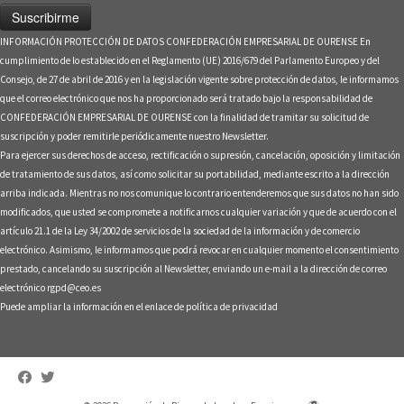
INFORMACIÓN PROTECCIÓN DE DATOS CONFEDERACIÓN EMPRESARIAL DE OURENSE En
cumplimiento de lo establecido en el Reglamento (UE) 2016/679 del Parlamento Europeo y del
Consejo, de 27 de abril de 2016 y en la legislación vigente sobre protección de datos, le informamos
que el correo electrónico que nos ha proporcionado será tratado bajo la responsabilidad de
CONFEDERACIÓN EMPRESARIAL DE OURENSE con la finalidad de tramitar su solicitud de
suscripción y poder remitirle periódicamente nuestro Newsletter.
Para ejercer sus derechos de acceso, rectificación o supresión, cancelación, oposición y limitación
de tratamiento de sus datos, así como solicitar su portabilidad, mediante escrito a la dirección
arriba indicada. Mientras no nos comunique lo contrario entenderemos que sus datos no han sido
modificados, que usted se compromete a notificarnos cualquier variación y que de acuerdo con el
artículo 21.1 de la Ley 34/2002 de servicios de la sociedad de la información y de comercio
electrónico. Asimismo, le informamos que podrá revocar en cualquier momento el consentimiento
prestado, cancelando su suscripción al Newsletter, enviando un e-mail a la dirección de correo
electrónico rgpd@ceo.es
Puede ampliar la información en el enlace de
política de privacidad