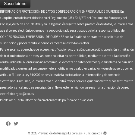
INFORMACIÓN PROTECCIÓN DE DATOS CONFEDERACIÓN EMPRESARIAL DE OURENSE En
cumplimiento de lo establecido en el Reglamento (UE) 2016/679 del Parlamento Europeo y del
Consejo, de 27 de abril de 2016 y en la legislación vigente sobre protección de datos, le informamos
que el correo electrónico que nos ha proporcionado será tratado bajo la responsabilidad de
CONFEDERACIÓN EMPRESARIAL DE OURENSE con la finalidad de tramitar su solicitud de
suscripción y poder remitirle periódicamente nuestro Newsletter.
Para ejercer sus derechos de acceso, rectificación o supresión, cancelación, oposición y limitación
de tratamiento de sus datos, así como solicitar su portabilidad, mediante escrito a la dirección
arriba indicada. Mientras no nos comunique lo contrario entenderemos que sus datos no han sido
modificados, que usted se compromete a notificarnos cualquier variación y que de acuerdo con el
artículo 21.1 de la Ley 34/2002 de servicios de la sociedad de la información y de comercio
electrónico. Asimismo, le informamos que podrá revocar en cualquier momento el consentimiento
prestado, cancelando su suscripción al Newsletter, enviando un e-mail a la dirección de correo
electrónico rgpd@ceo.es
Puede ampliar la información en el enlace de
política de privacidad
·
© 2026
Prevención de Riesgos Laborales
·
Funciona con
·