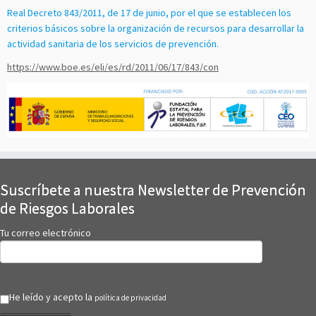
Real Decreto 843/2011, de 17 de junio, por el que se establecen los
criterios básicos sobre la organización de recursos para desarrollar la
actividad sanitaria de los servicios de prevención.
https://www.boe.es/eli/es/rd/2011/06/17/843/con
Suscríbete a nuestra Newsletter de Prevención
de Riesgos Laborales
Tu correo electrónico
He leído y acepto la
política de privacidad