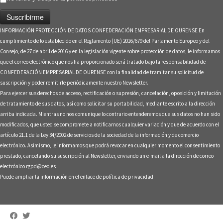
INFORMACIÓN PROTECCIÓN DE DATOS CONFEDERACIÓN EMPRESARIAL DE OURENSE En
cumplimiento de lo establecido en el Reglamento (UE) 2016/679 del Parlamento Europeo y del
Consejo, de 27 de abril de 2016 y en la legislación vigente sobre protección de datos, le informamos
que el correo electrónico que nos ha proporcionado será tratado bajo la responsabilidad de
CONFEDERACIÓN EMPRESARIAL DE OURENSE con la finalidad de tramitar su solicitud de
suscripción y poder remitirle periódicamente nuestro Newsletter.
Para ejercer sus derechos de acceso, rectificación o supresión, cancelación, oposición y limitación
de tratamiento de sus datos, así como solicitar su portabilidad, mediante escrito a la dirección
arriba indicada. Mientras no nos comunique lo contrario entenderemos que sus datos no han sido
modificados, que usted se compromete a notificarnos cualquier variación y que de acuerdo con el
artículo 21.1 de la Ley 34/2002 de servicios de la sociedad de la información y de comercio
electrónico. Asimismo, le informamos que podrá revocar en cualquier momento el consentimiento
prestado, cancelando su suscripción al Newsletter, enviando un e-mail a la dirección de correo
electrónico rgpd@ceo.es
Puede ampliar la información en el enlace de
política de privacidad