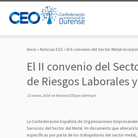
Saltar
al
Inicio
»
Noticias ESS
»
El II convenio del Sector Metal incor
contenido
El II convenio del Sec
de Riesgos Laborales 
12 marzo, 2018
en
Noticias ESS
por
adminprl
La Confederación Española de Organizaciones Empresariales de
Servicios del Sector del Metal. Un documento que alterará l
específicas por parte de los trabajadores del sector metal, b