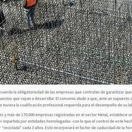
cuerda la obligatoriedad de las empresas que contratan de garantizar qu
uestos que vayan a desarrollar. El convenio alude a que, ante un supuesto 
o tuviera la cualificación profesional requerida para el desempeño de su la
res y más de 170.000 empresas registradas en el sector Metal, establece u
r impartida por entidades homologadas -con lo que el control de este hec
“reciclada” cada 3 años. Esto incorporará el factor de caducidad de la fo