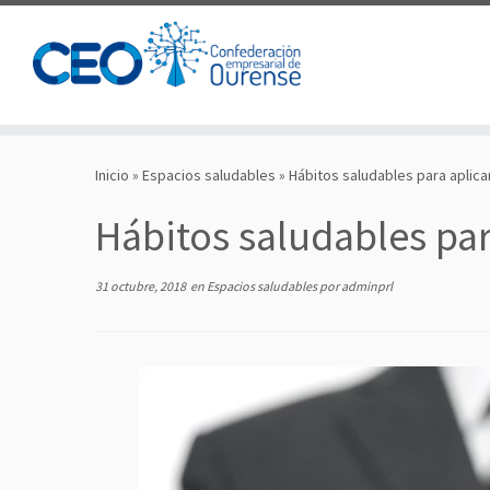
Saltar
al
Inicio
»
Espacios saludables
»
Hábitos saludables para aplicar
contenido
Hábitos saludables para
31 octubre, 2018
en
Espacios saludables
por
adminprl