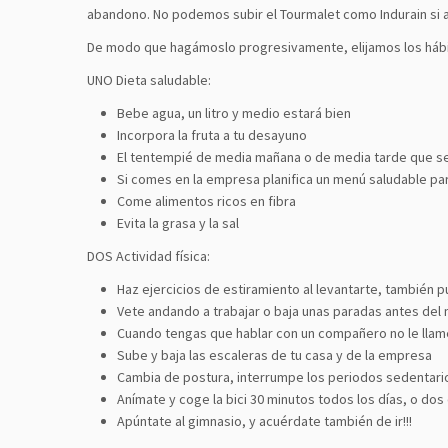
abandono. No podemos subir el Tourmalet como Indurain si 
De modo que hagámoslo progresivamente, elijamos los hábit
UNO Dieta saludable:
Bebe agua, un litro y medio estará bien
Incorpora la fruta a tu desayuno
El tentempié de media mañana o de media tarde que s
Si comes en la empresa planifica un menú saludable pa
Come alimentos ricos en fibra
Evita la grasa y la sal
DOS Actividad física:
Haz ejercicios de estiramiento al levantarte, también 
Vete andando a trabajar o baja unas paradas antes del
Cuando tengas que hablar con un compañero no le llame
Sube y baja las escaleras de tu casa y de la empresa
Cambia de postura, interrumpe los periodos sedentari
Anímate y coge la bici 30 minutos todos los días, o do
Apúntate al gimnasio, y acuérdate también de ir!!!