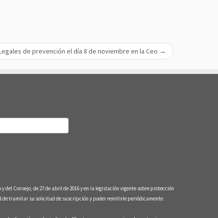
 Legales de prevención el día 8 de noviembre en la Ceo
→
nsejo, de 27 de abril de 2016 y en la legislación vigente sobre protección
e tramitar su solicitud de suscripción y poder remitirle periódicamente