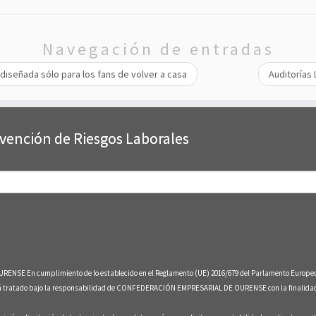
Navegación de entradas
iseñada sólo para los fans de volver a casa
Auditorías
evención de Riesgos Laborales
umplimiento de lo establecido en el Reglamento (UE) 2016/679 del Parlamento Europeo y del Co
erá tratado bajo la responsabilidad de CONFEDERACIÓN EMPRESARIAL DE OURENSE con la finalidad d