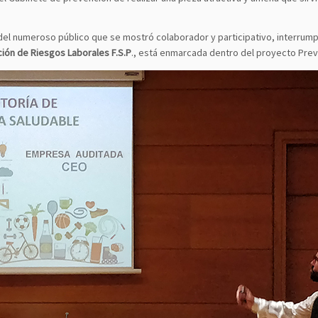
del numeroso público que se mostró colaborador y participativo, interrump
ción de Riesgos Laborales F.S.P
., está enmarcada dentro del proyecto Pre