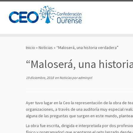
Saltar
al
Inicio
»
Noticias
»
“Maloserá, una historia verdadera”
contenido
“Maloserá, una histori
19 diciembre, 2018
en
Noticias
por
adminprl
Ayer tuvo lugar en la Ceo la representación de la obra de te
organizaciones, a través de una auditoría muy especial realiz
alguna de las preguntas que surgen en este mundo, plante
La obra fue escrita, dirigida e interpretada por dos profesi
físico y programador) que aceptaron el reto lanzado desde e