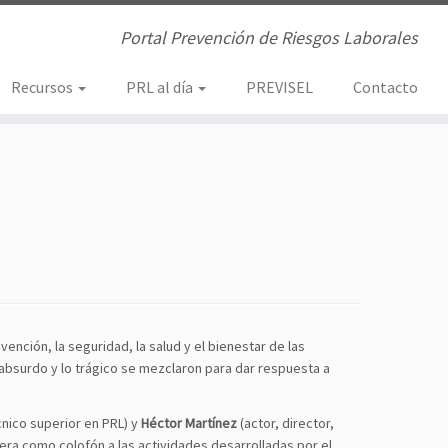
Portal Prevención de Riesgos Laborales
Recursos
PRL al día
PREVISEL
Contacto
ención, la seguridad, la salud y el bienestar de las
lo absurdo y lo trágico se mezclaron para dar respuesta a
cnico superior en PRL) y
Héctor Martínez
(actor, director,
era como colofón a las actividades desarrolladas por el