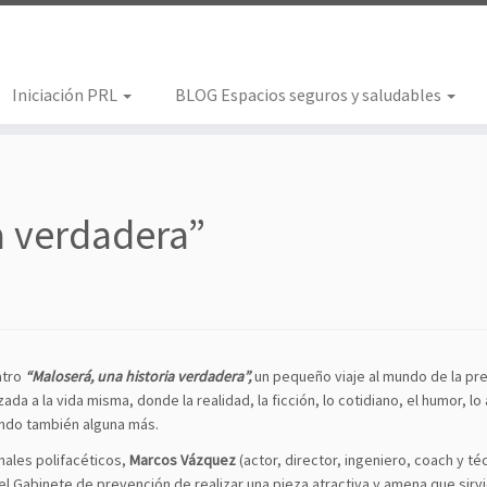
Iniciación PRL
BLOG Espacios seguros y saludables
a verdadera”
atro
“Maloserá, una historia verdadera”,
un pequeño viaje al mundo de la prev
ada a la vida misma, donde la realidad, la ficción, lo cotidiano, el humor, 
ando también alguna más.
onales polifacéticos,
Marcos Vázquez
(actor, director, ingeniero, coach y té
l Gabinete de prevención de realizar una pieza atractiva y amena que sirvi