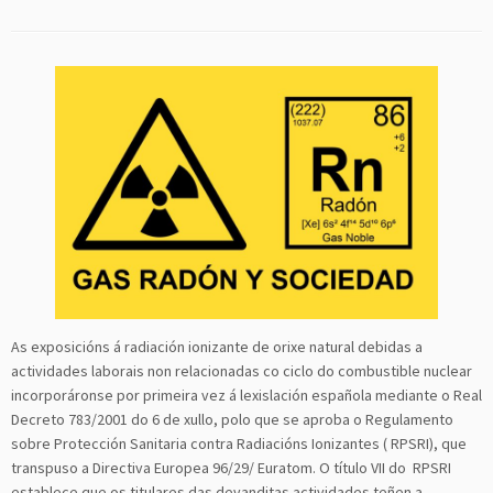
As exposicións á radiación ionizante de orixe natural debidas a
actividades laborais non relacionadas co ciclo do combustible nuclear
incorporáronse por primeira vez á lexislación española mediante o Real
Decreto 783/2001 do 6 de xullo, polo que se aproba o Regulamento
sobre Protección Sanitaria contra Radiacións Ionizantes ( RPSRI), que
transpuso a Directiva Europea 96/29/ Euratom. O título VII do RPSRI
establece que os titulares das devanditas actividades teñen a