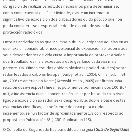
obrigación de realizar os estudos necesarios para determinar se,
como consecuencia da súa actividade, existe un incremento
significativo da exposición dos traballadores ou do público que non
poida considerarse despreciable desde o punto de vista da
protección radiolóxica.
Entre as actividades ás que incumbe o título VII atópanse aquelas en as
que haxa un considerable risco potencial de exposición ao radon e aos
seus descendentes de vida curta. A importancia de protexer a saúde
dos traballadores máis expostos a este gas faise cada vez máis
patente. Os últimos estudos epidemiolóxicos ( pooled studies) sobre
radon levados a cabo en Europa ( Darby et ao., 2005), China ( Lubin et
ao.,2005) e América do Norte ( Krewski et ao., 2005) confirman unha
relación dose–resposta lineal; e, polo menos por encima dos 100 Bq/
m 3, a inexistencia dunha concentración limiar por baixo da cal o risco
ligado á exposición ao radon sexa despreciable. Sobre a base destas
evidencias científicas, o coeficiente de risco para o radon
incrementouse nun factor de aproximadamente 1,8 con respecto ao
proposto na Publicación 65 ( ICRP Publication 115).
O Consello de Seguridade Nuclear editou unha guía (
Guía de Seguridade