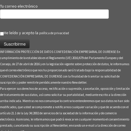
Tu correo electrónico
He leído y acepto la
política de privacidad
INFORMACIÓN PROTECCIÓN DE DATOS CONFEDERACIÓN EMPRESARIAL DE OURENSE En
cumplimiento de lo establecido en el Reglamento (UE) 2016/679 del Parlamento Europeo y del
Consejo, de 27 de abril de 2016 y en la legislación vigente sobre protección de datos, le informamos
que el correo electrónico que nos ha proporcionado será tratado bajo la responsabilidad de
CONFEDERACIÓN EMPRESARIAL DE OURENSE con la finalidad de tramitar su solicitud de
suscripción y poder remitirle periódicamente nuestro Newsletter.
Para ejercer sus derechos de acceso, rectificación o supresión, cancelación, oposición y limitación
de tratamiento de sus datos, así como solicitar su portabilidad, mediante escrito a la dirección
arriba indicada. Mientras no nos comunique lo contrario entenderemos que sus datos no han sido
modificados, que usted se compromete a notificarnos cualquier variación y que de acuerdo con el
artículo 21.1 de la Ley 34/2002 de servicios de la sociedad de la información y de comercio
electrónico. Asimismo, le informamos que podrá revocar en cualquier momento el consentimiento
prestado, cancelando su suscripción al Newsletter, enviando un e-mail a la dirección de correo