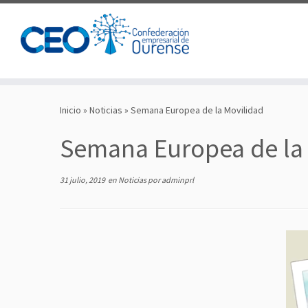
Saltar
al
Inicio
»
Noticias
»
Semana Europea de la Movilidad
contenido
Semana Europea de la
31 julio, 2019
en
Noticias
por
adminprl