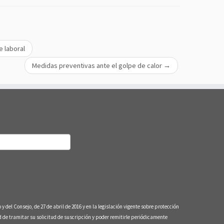
e laboral
Medidas preventivas ante el golpe de calor
→
nsejo, de 27 de abril de 2016 y en la legislación vigente sobre protección
e tramitar su solicitud de suscripción y poder remitirle periódicamente