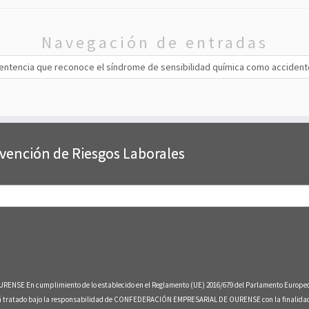
Navegación de entradas
a sentencia que reconoce el síndrome de sensibilidad química como accident
evención de Riesgos Laborales
umplimiento de lo establecido en el Reglamento (UE) 2016/679 del Parlamento Europeo y del Co
erá tratado bajo la responsabilidad de CONFEDERACIÓN EMPRESARIAL DE OURENSE con la finalidad d