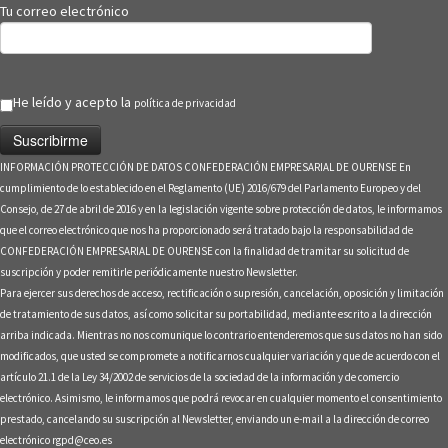
Tu correo electrónico
He leído y acepto la
política de privacidad
INFORMACIÓN PROTECCIÓN DE DATOS CONFEDERACIÓN EMPRESARIAL DE OURENSE En
cumplimiento de lo establecido en el Reglamento (UE) 2016/679 del Parlamento Europeo y del
Consejo, de 27 de abril de 2016 y en la legislación vigente sobre protección de datos, le informamos
que el correo electrónico que nos ha proporcionado será tratado bajo la responsabilidad de
CONFEDERACIÓN EMPRESARIAL DE OURENSE con la finalidad de tramitar su solicitud de
suscripción y poder remitirle periódicamente nuestro Newsletter.
Para ejercer sus derechos de acceso, rectificación o supresión, cancelación, oposición y limitación
de tratamiento de sus datos, así como solicitar su portabilidad, mediante escrito a la dirección
arriba indicada. Mientras no nos comunique lo contrario entenderemos que sus datos no han sido
modificados, que usted se compromete a notificarnos cualquier variación y que de acuerdo con el
artículo 21.1 de la Ley 34/2002 de servicios de la sociedad de la información y de comercio
electrónico. Asimismo, le informamos que podrá revocar en cualquier momento el consentimiento
prestado, cancelando su suscripción al Newsletter, enviando un e-mail a la dirección de correo
electrónico rgpd@ceo.es