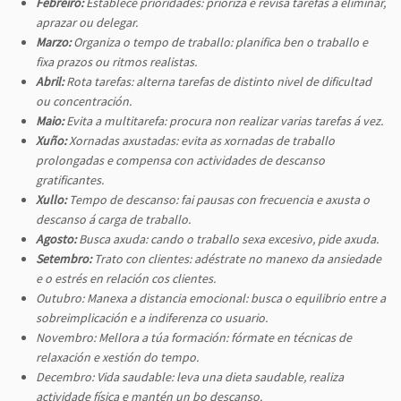
Febreiro:
Establece prioridades: prioriza e revisa tarefas a eliminar,
aprazar ou delegar.
Marzo:
Organiza o tempo de traballo: planifica ben o traballo e
fixa prazos ou ritmos realistas.
Abril:
Rota tarefas: alterna tarefas de distinto nivel de dificultad
ou concentración.
Maio:
Evita a multitarefa: procura non realizar varias tarefas á vez.
Xuño:
Xornadas axustadas: evita as xornadas de traballo
prolongadas e compensa con actividades de descanso
gratificantes.
Xullo:
Tempo de descanso: fai pausas con frecuencia e axusta o
descanso á carga de traballo.
Agosto:
Busca axuda: cando o traballo sexa excesivo, pide axuda.
Setembro:
Trato con clientes: adéstrate no manexo da ansiedade
e o estrés en relación cos clientes.
Outubro: Manexa a distancia emocional: busca o equilibrio entre a
sobreimplicación e a indiferenza co usuario.
Novembro: Mellora a túa formación: fórmate en técnicas de
relaxación e xestión do tempo.
Decembro: Vida saudable: leva una dieta saudable, realiza
actividade física e mantén un bo descanso.