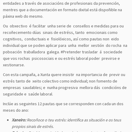
entidades a través de asociacións de profesionais da prevención,
mentres que a documentación en formato dixital está dispoñible na
páxina web do mesmo.
Ou obxectivo é facilitar unha serie de consellos e medidas para ou
recoñecemento dúas sinais de estréss, tanto emocionais como
cognitivos, conductuais e fisiolóxicos, así como pautas non eido
individual que se poden aplicar para unha mellor xestión do rocha na
poboación traballadora galega. #Pretender trasladar á sociedade
que vos rochas psicosociais e ou estrés laboral poder previrse e
xestionarse.
Con esta campaña, a Xunta quere insistir na importancia de previr ou
estrés tanto de xeito colectivo como individual; non fomento de
empresas saudables; e nunha progresiva mellora dás condicións de
seguridade e saúde laboral.
Inclúe as seguintes 12 pautas que se corresponden con cada un dos
meses do ano:
Xaneiro:
Recoñoce o teu estrés: identifica as situación e os teus
propios sinais de estrés.