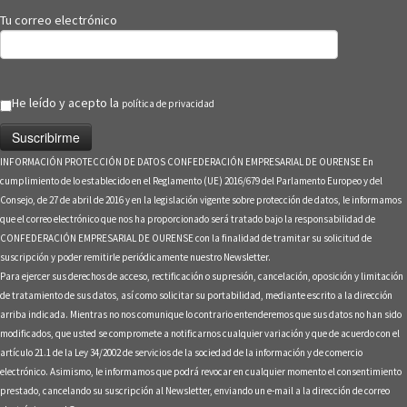
Tu correo electrónico
He leído y acepto la
política de privacidad
INFORMACIÓN PROTECCIÓN DE DATOS CONFEDERACIÓN EMPRESARIAL DE OURENSE En
cumplimiento de lo establecido en el Reglamento (UE) 2016/679 del Parlamento Europeo y del
Consejo, de 27 de abril de 2016 y en la legislación vigente sobre protección de datos, le informamos
que el correo electrónico que nos ha proporcionado será tratado bajo la responsabilidad de
CONFEDERACIÓN EMPRESARIAL DE OURENSE con la finalidad de tramitar su solicitud de
suscripción y poder remitirle periódicamente nuestro Newsletter.
Para ejercer sus derechos de acceso, rectificación o supresión, cancelación, oposición y limitación
de tratamiento de sus datos, así como solicitar su portabilidad, mediante escrito a la dirección
arriba indicada. Mientras no nos comunique lo contrario entenderemos que sus datos no han sido
modificados, que usted se compromete a notificarnos cualquier variación y que de acuerdo con el
artículo 21.1 de la Ley 34/2002 de servicios de la sociedad de la información y de comercio
electrónico. Asimismo, le informamos que podrá revocar en cualquier momento el consentimiento
prestado, cancelando su suscripción al Newsletter, enviando un e-mail a la dirección de correo