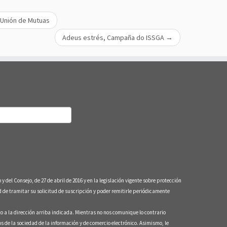
 Unión de Mutuas
Adeus estrés, Campaña do ISSGA
→
nsejo, de 27 de abril de 2016 y en la legislación vigente sobre protección
e tramitar su solicitud de suscripción y poder remitirle periódicamente
to a la dirección arriba indicada. Mientras no nos comunique lo contrario
s de la sociedad de la información y de comercio electrónico. Asimismo, le