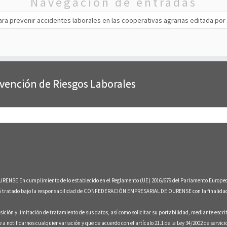
Navegación de entradas
ra prevenir accidentes laborales en las cooperativas agrarias editada por
evención de Riesgos Laborales
umplimiento de lo establecido en el Reglamento (UE) 2016/679 del Parlamento Europeo y del Co
erá tratado bajo la responsabilidad de CONFEDERACIÓN EMPRESARIAL DE OURENSE con la finalidad d
sición y limitación de tratamiento de sus datos, así como solicitar su portabilidad, mediante escri
otificarnos cualquier variación y que de acuerdo con el artículo 21.1 de la Ley 34/2002 de servicio