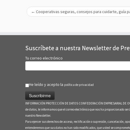
←
Cooperativas seguras, consejos para cuidarte, guía pa
Suscríbete a nuestra Newsletter de Pr
Tu correo electrónico
He leído y acepto la
política de privacidad
INFORMACIÓN PROTECCIÓN DE DATOS CONFEDERACIÓN EMPRESARIAL DE OURENSE En c
de datos, le informamos que el correo electrónico que nos ha proporcionado s
nuestro Newsletter.
Para ejercer sus derechos de acceso, rectificación o supresión, cancelación, opo
entenderemos que sus datos no han sido modificados, que usted se compromete a n