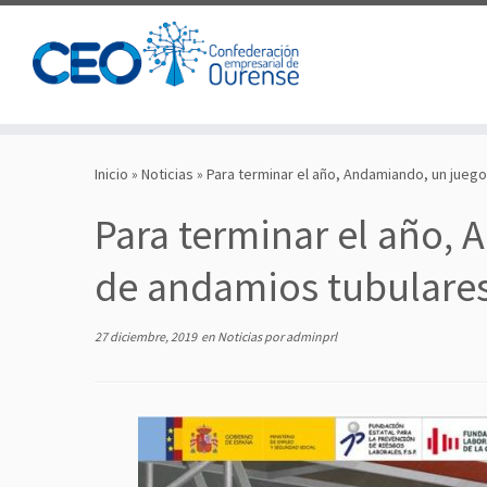
Saltar
al
Inicio
»
Noticias
»
Para terminar el año, Andamiando, un jue
contenido
Para terminar el año,
de andamios tubulare
27 diciembre, 2019
en
Noticias
por
adminprl