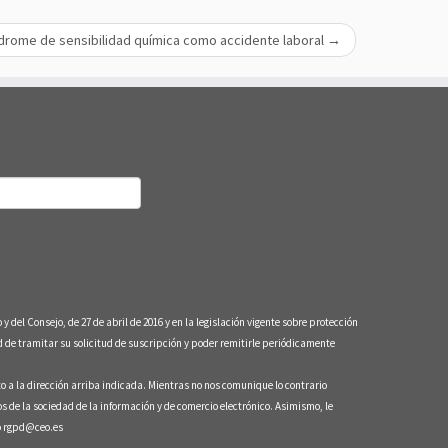
síndrome de sensibilidad química como accidente laboral
→
nsejo, de 27 de abril de 2016 y en la legislación vigente sobre protección
e tramitar su solicitud de suscripción y poder remitirle periódicamente
to a la dirección arriba indicada. Mientras no nos comunique lo contrario
s de la sociedad de la información y de comercio electrónico. Asimismo, le
co rgpd@ceo.es