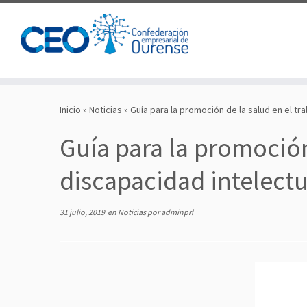
Saltar
al
Inicio
»
Noticias
»
Guía para la promoción de la salud en el tr
contenido
Guía para la promoción
discapacidad intelectu
31 julio, 2019
en
Noticias
por
adminprl