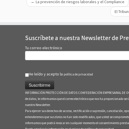
←
La prevención de riesgos laborales y el Compliance
El Tribu
Suscríbete a nuestra Newsletter de Pr
Tu correo electrónico
He leído y acepto la
política de privacidad
INFORMACIÓN PROTECCIÓN DE DATOS CONFEDERACIÓN EMPRESARIAL DE OURENSE En c
de datos, le informamos que el correo electrónico que nos ha proporcionado s
nuestro Newsletter.
Para ejercer sus derechos de acceso, rectificación o supresión, cancelación, opo
entenderemos que sus datos no han sido modificados, que usted se compromete a n
informamos que podrá revocar en cualquier momento el consentimiento prestado,