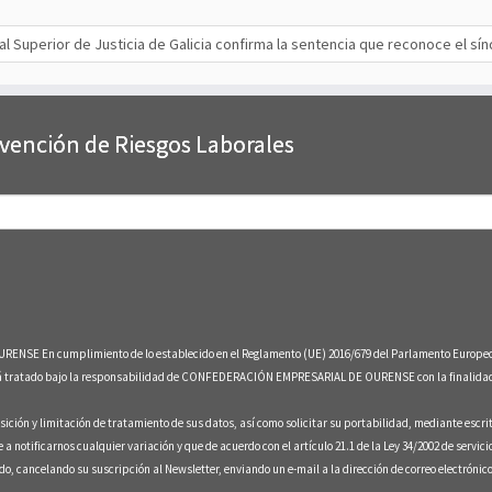
nal Superior de Justicia de Galicia confirma la sentencia que reconoce el 
evención de Riesgos Laborales
umplimiento de lo establecido en el Reglamento (UE) 2016/679 del Parlamento Europeo y del Co
erá tratado bajo la responsabilidad de CONFEDERACIÓN EMPRESARIAL DE OURENSE con la finalidad d
sición y limitación de tratamiento de sus datos, así como solicitar su portabilidad, mediante escri
otificarnos cualquier variación y que de acuerdo con el artículo 21.1 de la Ley 34/2002 de servicio
 cancelando su suscripción al Newsletter, enviando un e-mail a la dirección de correo electróni