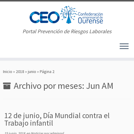
Portal Prevención de Riesgos Laborales
Saltar
al
Inicio
»
2018
»
junio
»
Página 2
contenido
Archivo por meses:
Jun AM
12 de junio, Día Mundial contra el
Trabajo infantil
15 junio, 2018
en
Noticias
por
adminprl