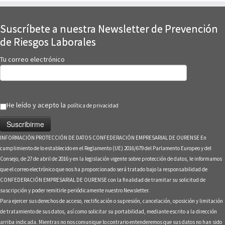
Suscríbete a nuestra Newsletter de Prevención
de Riesgos Laborales
Tu correo electrónico
He leído y acepto la
política de privacidad
INFORMACIÓN PROTECCIÓN DE DATOS CONFEDERACIÓN EMPRESARIAL DE OURENSE En
cumplimiento de lo establecido en el Reglamento (UE) 2016/679 del Parlamento Europeo y del
Consejo, de 27 de abril de 2016 y en la legislación vigente sobre protección de datos, le informamos
que el correo electrónico que nos ha proporcionado será tratado bajo la responsabilidad de
CONFEDERACIÓN EMPRESARIAL DE OURENSE con la finalidad de tramitar su solicitud de
suscripción y poder remitirle periódicamente nuestro Newsletter.
Para ejercer sus derechos de acceso, rectificación o supresión, cancelación, oposición y limitación
de tratamiento de sus datos, así como solicitar su portabilidad, mediante escrito a la dirección
arriba indicada. Mientras no nos comunique lo contrario entenderemos que sus datos no han sido