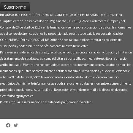
INFORMACIÓN PROTECCIÓN DE DATOS CONFEDERACIÓN EMPRESARIAL DE OURENSE En
cumplimiento de lo establecido en el Reglamento (UE) 2016/679 del Parlamento Europeo y del
Consejo, de 27 de abril de 2016 y en la legislación vigente sobre protección de datos, le informamos
que el correo electrónico que nos ha proporcionado será tratado bajo la responsabilidad de
CONFEDERACIÓN EMPRESARIAL DE OURENSE con la finalidad de tramitar su solicitud de
suscripción y poder remitirle periódicamente nuestro Newsletter.
Para ejercer sus derechos de acceso, rectificación o supresión, cancelación, oposición y limitación
de tratamiento de sus datos, así como solicitar su portabilidad, mediante escrito a la dirección
arriba indicada. Mientras no nos comunique lo contrario entenderemos que sus datos no han sido
modificados, que usted se compromete a notificarnos cualquier variación y que de acuerdo con el
artículo 21.1 de la Ley 34/2002 de servicios de la sociedad de la información y de comercio
electrónico. Asimismo, le informamos que podrá revocar en cualquier momento el consentimiento
prestado, cancelando su suscripción al Newsletter, enviando un e-mail a la dirección de correo
electrónico rgpd@ceo.es
Puede ampliar la información en el enlace de
política de privacidad