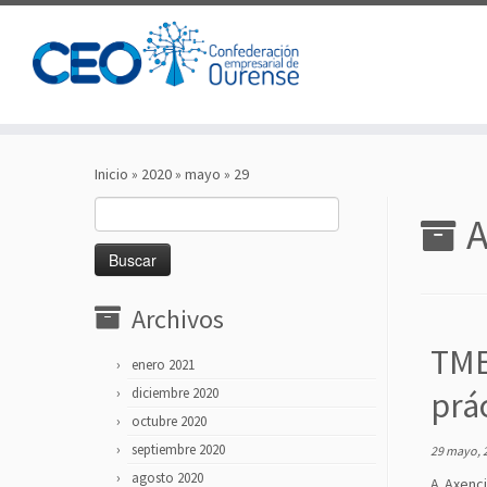
Saltar
al
Inicio
»
2020
»
mayo
»
29
contenido
Buscar:
A
Archivos
TME 
enero 2021
diciembre 2020
prác
octubre 2020
septiembre 2020
29 mayo, 
agosto 2020
A Axenci