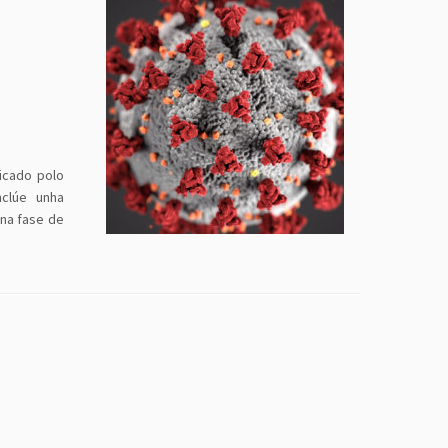
icado polo
nclúe unha
 na fase de