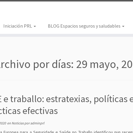
Iniciación PRL
BLOG Espacios seguros y saludables
rchivo por días:
29 mayo, 2
e traballo: estratexias, políticas 
ticas efectivas
2020
en
Noticias
por
adminprl
a Europea para a Seguridade e Saúde no Traballo identificou nun recen