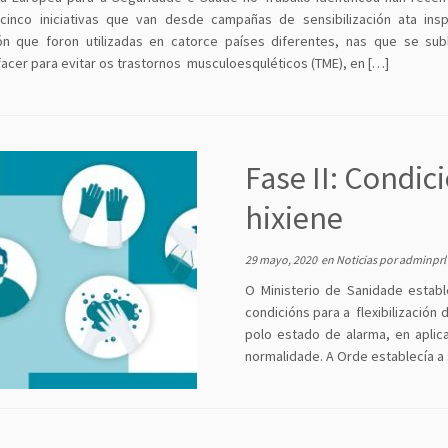
 cinco iniciativas que van desde campañas de sensibilización ata ins
ión que foron utilizadas en catorce países diferentes, nas que se sub
facer para evitar os trastornos musculoesquléticos (TME), en […]
Fase II: Condic
hixiene
29 mayo, 2020
en
Noticias
por
adminprl
O Ministerio de Sanidade estab
condicións para a flexibilización
polo estado de alarma, en aplica
normalidade. A Orde establecía a