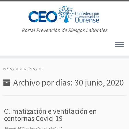
Portal Prevención de Riesgos Laborales
Saltar
al
Inicio
»
2020
»
junio
»
30
contenido
Archivo por días:
30 junio, 2020
Climatización e ventilación en
contornas Covid-19
30 junio, 2020
en
Noticias
por
adminprl