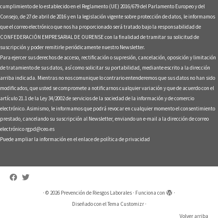
cumplimiento de lo establecido en el Reglamento (UE) 2016/679 del Parlamento Europeo y del
Consejo, de 27 de abril de 2016 y en la legislación vigente sobre protección de datos, le informamos
que el correo electrónico que nos ha proporcionado será tratado bajo la responsabilidad de
CONFEDERACIÓN EMPRESARIAL DE OURENSE con la finalidad de tramitar su solicitud de
suscripción y poder remitirle periódicamente nuestro Newsletter.
Para ejercer sus derechos de acceso, rectificación o supresión, cancelación, oposición y limitación
de tratamiento de sus datos, así como solicitar su portabilidad, mediante escrito a la dirección
arriba indicada. Mientras no nos comunique lo contrario entenderemos que sus datos no han sido
modificados, que usted se compromete a notificarnos cualquier variación y que de acuerdo con el
artículo 21.1 de la Ley 34/2002 de servicios de la sociedad de la información y de comercio
electrónico. Asimismo, le informamos que podrá revocar en cualquier momento el consentimiento
prestado, cancelando su suscripción al Newsletter, enviando un e-mail a la dirección de correo
electrónico rgpd@ceo.es
Puede ampliar la información en el enlace de
política de privacidad
·
© 2026
Prevención de Riesgos Laborales
·
Funciona con
·
Diseñado con el
Tema Customizr
·
Volver arriba