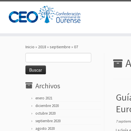
Saltar
al
Inicio
»
2018
»
septiembre
»
07
contenido
Buscar:
A
Archivos
Guí
enero 2021
diciembre 2020
Eur
octubre 2020
septiembre 2020
7 septiem
agosto 2020
La Guía 