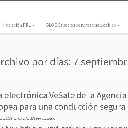
Iniciación PRL
BLOG Espacios seguros y saludables
rchivo por días:
7 septiembr
a electrónica VeSafe de la Agencia
opea para una conducción segura
bre, 2018
en
Noticias ESS
por
adminprl
electrónica Vesafe proporciona información sobre los riesgos laborales r