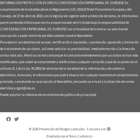
INFORMACIÓN PROTECCIÓN DE DATOS CONFEDERACIÓN EMPRESARIAL DE OURENSE En
cumplimiento de lo establecido en el Reglamento (UE) 2016/679 del Parlamento Europeo y del
Consejo, de 27 de abril de 2016 y en la legislación vigente sobre protección de datos, le informamos
que el correo electrónico que nos ha proporcionado será tratado bajo la responsabilidad de
CONFEDERACIÓN EMPRESARIAL DE OURENSE con la finalidad de tramitar su solicitud de
suscripción y poder remitirle periódicamente nuestro Newsletter.
Para ejercer sus derechos de acceso, rectificación o supresión, cancelación, oposición y limitación
de tratamiento de sus datos, así como solicitar su portabilidad, mediante escrito a la dirección
arriba indicada. Mientras no nos comunique lo contrario entenderemos que sus datos no han sido
modificados, que usted se compromete a notificarnos cualquier variación y que de acuerdo con el
artículo 21.1 de la Ley 34/2002 de servicios de la sociedad de la información y de comercio
electrónico. Asimismo, le informamos que podrá revocar en cualquier momento el consentimiento
prestado, cancelando su suscripción al Newsletter, enviando un e-mail a la dirección de correo
electrónico rgpd@ceo.es
Puede ampliar la información en el enlace de
política de privacidad
·
© 2026
Prevención de Riesgos Laborales
·
Funciona con
·
Diseñado con el
Tema Customizr
·