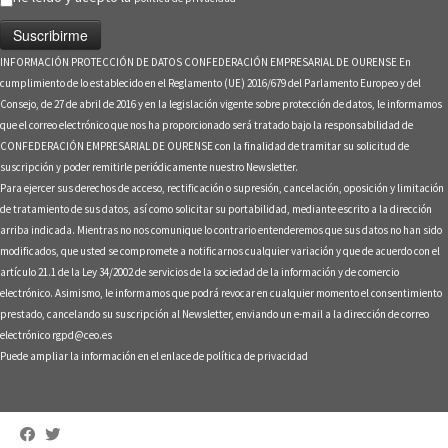
INFORMACIÓN PROTECCIÓN DE DATOS CONFEDERACIÓN EMPRESARIAL DE OURENSE En
cumplimiento de lo establecido en el Reglamento (UE) 2016/679 del Parlamento Europeo y del
Consejo, de 27 de abril de 2016 y en la legislación vigente sobre protección de datos, le informamos
que el correo electrónico que nos ha proporcionado será tratado bajo la responsabilidad de
CONFEDERACIÓN EMPRESARIAL DE OURENSE con la finalidad de tramitar su solicitud de
suscripción y poder remitirle periódicamente nuestro Newsletter.
Para ejercer sus derechos de acceso, rectificación o supresión, cancelación, oposición y limitación
de tratamiento de sus datos, así como solicitar su portabilidad, mediante escrito a la dirección
arriba indicada. Mientras no nos comunique lo contrario entenderemos que sus datos no han sido
modificados, que usted se compromete a notificarnos cualquier variación y que de acuerdo con el
artículo 21.1 de la Ley 34/2002 de servicios de la sociedad de la información y de comercio
electrónico. Asimismo, le informamos que podrá revocar en cualquier momento el consentimiento
prestado, cancelando su suscripción al Newsletter, enviando un e-mail a la dirección de correo
electrónico rgpd@ceo.es
Puede ampliar la información en el enlace de
política de privacidad