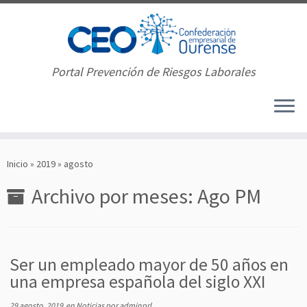
Portal Prevención de Riesgos Laborales
Saltar
al
Inicio
»
2019
»
agosto
contenido
Archivo por meses:
Ago PM
Ser un empleado mayor de 50 años en
una empresa española del siglo XXI
29 agosto, 2019
en
Noticias
por
adminprl